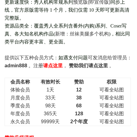
更新速度快：秀人机构常规系列
预览版(即宣传版)
同步上
线，官方原版需等待 1 个月，我们仅需 10 天即可更新高清
完整版。
资源品类全：覆盖秀人全系列含番外(
内购
)系列、Coser写
真、各大知名机构作品(
新增：丝袜美腿多个机构
)，相比同
类平台内容更丰富、更全面。
提供以下五种会员
方式：
如遇支付问题
可发消息给管理员：
admin888
。注册
请点这里
，
赞助我们请点这里
。
会员名称
有效时长
赞助
权限
体验会员
1天
12
可看全站图
月度会员
33天
38
可看全站图
季度会员
98天
68
可看全站图
年度会员
365天
128
可看全站图
永久会员
99999天
2个年度
可看全站图