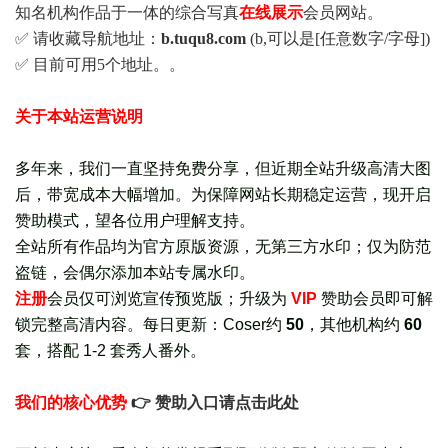
知名机构作品于一体的综合写真
在线展示
会员网站。
✅ 请收藏导航地址：
b.tuqu8.com
(b,可以是[任意数字/字母])
✅ 目前可用5个地址。。
关于本站运营说明
多年来，我们一直坚持免费分享，但近期全站升级高清大图
后，带宽成本大幅增加。为保障网站长期稳定运营，现开启
赞助模式，望各位用户理解支持。
全站所有作品均为官方原版资源，无第三方水印；仅为防范
盗链，会偶尔添加本站专属水印。
注册
会员仅可浏览宣传
预览版
；
升级为
VIP
赞助会员即可解
锁完整高清内容。每日更新：
Coser约
50
，其他机构约
60
套，
搭配 1-2 套秀人番外
。
我们的核心优势
👉 赞助入口请点击此处