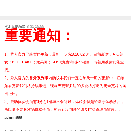
2025-8-31 15:55
点击重新加载
重要通知：
1、秀人官方已经暂停更新，最新一期为2026.02.04。目前新增：AIG美
女；BLUECAKE；尤果网；ROSI(免费)等
多个栏目，请善用搜素功能查
找。
2、
秀人官方的
番外系列
即内购版本我们一直在每天一期的更新中，后续
如有更新我们将持续跟进。现每天更新多达90多套将打造为更全更稳的美
图社区。
3、赞助体验会员
有3分之1概率不会到账，体验会员是给新手体验所用，
所以请不要多次搞体验会员，如遇到没到账的请及时给管理员留言。。
admin888
；