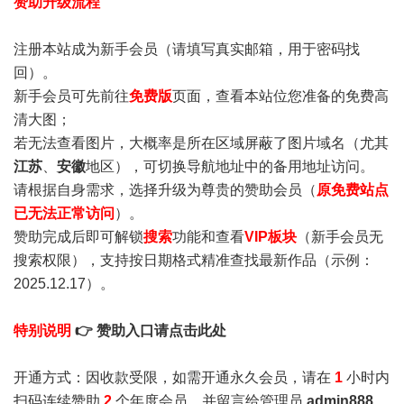
赞助升级流程
注册本站成为新手会员
（请填写真实邮箱，用于密码找
回）。
新手会员可先前往
免费版
页面，查看本站位您准备的免费高
清大图；
若无法查看图片，大概率是所在区域屏蔽了图片域名（尤其
江苏
、
安徽
地区），可切换导航地址中的备用地址访问。
请根据自身需求，选择升级为尊贵的赞助会员（
原免费站点
已无法正常访问
）。
赞助完成后即可解锁
搜索
功能和查看
VIP板块
（新手会员无
搜索权限），支持按日期格式精准查找最新作品（示例：
2025.12.17）。
特别说明
👉 赞助入口请点击此处
开通方式：因收款受限，如需开通永久会员，请在
1
小时内
扫码连续赞助
2
个年度会员，并留言给管理员
admin888
，