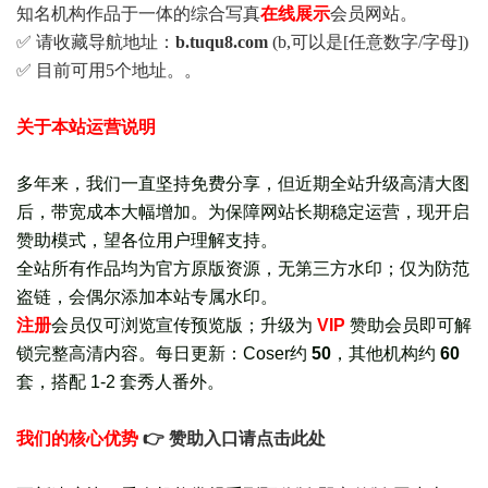
知名机构作品于一体的综合写真
在线展示
会员网站。
✅ 请收藏导航地址：
b.tuqu8.com
(b,可以是[任意数字/字母])
✅ 目前可用5个地址。。
关于本站运营说明
多年来，我们一直坚持免费分享，但近期全站升级高清大图
后，带宽成本大幅增加。为保障网站长期稳定运营，现开启
赞助模式，望各位用户理解支持。
全站所有作品均为官方原版资源，无第三方水印；仅为防范
盗链，会偶尔添加本站专属水印。
注册
会员仅可浏览宣传
预览版
；
升级为
VIP
赞助会员即可解
锁完整高清内容。每日更新：
Coser约
50
，其他机构约
60
套，
搭配 1-2 套秀人番外
。
我们的核心优势
👉 赞助入口请点击此处