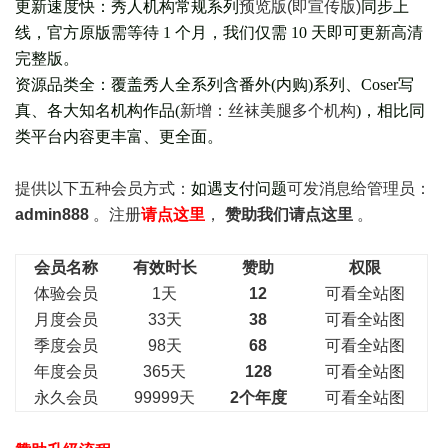
更新速度快：秀人机构常规系列
预览版(即宣传版)
同步上
线，官方原版需等待 1 个月，我们仅需 10 天即可更新高清
完整版。
资源品类全：覆盖秀人全系列含番外(
内购
)系列、Coser写
真、各大知名机构作品(
新增：丝袜美腿多个机构
)，相比同
类平台内容更丰富、更全面。
提供以下五种会员
方式：
如遇支付问题
可发消息给管理员：
admin888
。注册
请点这里
，
赞助我们请点这里
。
会员名称
有效时长
赞助
权限
体验会员
1天
12
可看全站图
月度会员
33天
38
可看全站图
季度会员
98天
68
可看全站图
年度会员
365天
128
可看全站图
永久会员
99999天
2个年度
可看全站图