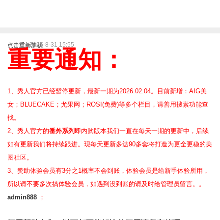
2025-8-31 15:55
点击重新加载
重要通知：
1、秀人官方已经暂停更新，最新一期为2026.02.04。目前新增：AIG美
女；BLUECAKE；尤果网；ROSI(免费)等
多个栏目，请善用搜素功能查
找。
2、
秀人官方的
番外系列
即内购版本我们一直在每天一期的更新中，后续
如有更新我们将持续跟进。现每天更新多达90多套将打造为更全更稳的美
图社区。
3、赞助体验会员
有3分之1概率不会到账，体验会员是给新手体验所用，
所以请不要多次搞体验会员，如遇到没到账的请及时给管理员留言。。
admin888
；