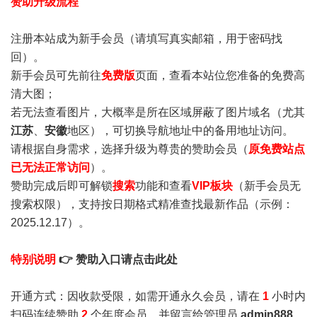
赞助升级流程
注册本站成为新手会员
（请填写真实邮箱，用于密码找
回）。
新手会员可先前往
免费版
页面，查看本站位您准备的免费高
清大图；
若无法查看图片，大概率是所在区域屏蔽了图片域名（尤其
江苏
、
安徽
地区），可切换导航地址中的备用地址访问。
请根据自身需求，选择升级为尊贵的赞助会员（
原免费站点
已无法正常访问
）。
赞助完成后即可解锁
搜索
功能和查看
VIP板块
（新手会员无
搜索权限），支持按日期格式精准查找最新作品（示例：
2025.12.17）。
特别说明
👉 赞助入口请点击此处
开通方式：因收款受限，如需开通永久会员，请在
1
小时内
扫码连续赞助
2
个年度会员，并留言给管理员
admin888
，