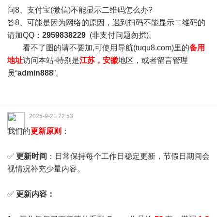
问8、支付宝(微信)不能显示二维码怎么办?
答8、可能是因为网络的原因，遇到扫码不能显示二维码的
请加QQ：
2959838229
(非支付问题勿扰)。
看不了图的请不要加,可使用导航(tuqu8.com)里的
备用
地址
访问本站-特别是
江苏，安徽
地区，或者留言管理
员“
admin888
”。
2025-9-21 22:53
我们的
更新原则
：
✅
更新时间
：日常保持每个工作日稳定更新，节假日期间会
视情况补充少量内容。
✅
更新内容：