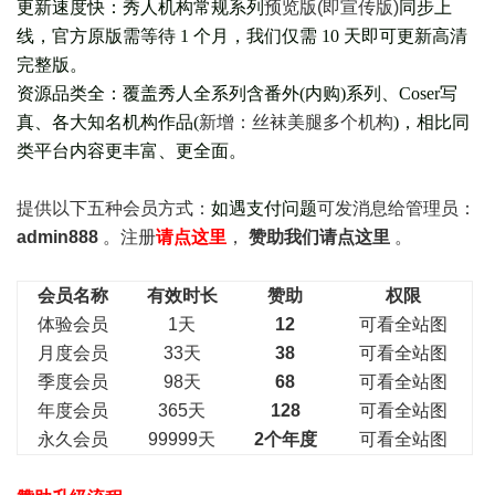
更新速度快：秀人机构常规系列
预览版(即宣传版)
同步上
线，官方原版需等待 1 个月，我们仅需 10 天即可更新高清
完整版。
资源品类全：覆盖秀人全系列含番外(
内购
)系列、Coser写
真、各大知名机构作品(
新增：丝袜美腿多个机构
)，相比同
类平台内容更丰富、更全面。
提供以下五种会员
方式：
如遇支付问题
可发消息给管理员：
admin888
。注册
请点这里
，
赞助我们请点这里
。
会员名称
有效时长
赞助
权限
体验会员
1天
12
可看全站图
月度会员
33天
38
可看全站图
季度会员
98天
68
可看全站图
年度会员
365天
128
可看全站图
永久会员
99999天
2个年度
可看全站图