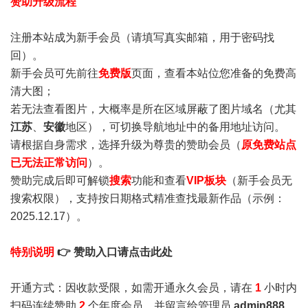
赞助升级流程
注册本站成为新手会员
（请填写真实邮箱，用于密码找
回）。
新手会员可先前往
免费版
页面，查看本站位您准备的免费高
清大图；
若无法查看图片，大概率是所在区域屏蔽了图片域名（尤其
江苏
、
安徽
地区），可切换导航地址中的备用地址访问。
请根据自身需求，选择升级为尊贵的赞助会员（
原免费站点
已无法正常访问
）。
赞助完成后即可解锁
搜索
功能和查看
VIP板块
（新手会员无
搜索权限），支持按日期格式精准查找最新作品（示例：
2025.12.17）。
特别说明
👉 赞助入口请点击此处
开通方式：因收款受限，如需开通永久会员，请在
1
小时内
扫码连续赞助
2
个年度会员，并留言给管理员
admin888
，