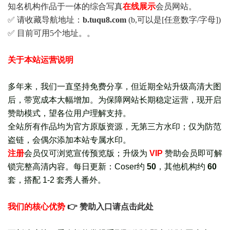
知名机构作品于一体的综合写真
在线展示
会员网站。
✅ 请收藏导航地址：
b.tuqu8.com
(b,可以是[任意数字/字母])
✅ 目前可用5个地址。。
关于本站运营说明
多年来，我们一直坚持免费分享，但近期全站升级高清大图
后，带宽成本大幅增加。为保障网站长期稳定运营，现开启
赞助模式，望各位用户理解支持。
全站所有作品均为官方原版资源，无第三方水印；仅为防范
盗链，会偶尔添加本站专属水印。
注册
会员仅可浏览宣传
预览版
；
升级为
VIP
赞助会员即可解
锁完整高清内容。每日更新：
Coser约
50
，其他机构约
60
套，
搭配 1-2 套秀人番外
。
我们的核心优势
👉 赞助入口请点击此处