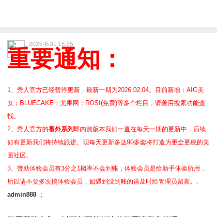
2025-8-31 15:55
重要通知：
1、秀人官方已经暂停更新，最新一期为2026.02.04。目前新增：AIG美
女；BLUECAKE；尤果网；ROSI(免费)等
多个栏目，请善用搜素功能查
找。
2、
秀人官方的
番外系列
即内购版本我们一直在每天一期的更新中，后续
如有更新我们将持续跟进。现每天更新多达90多套将打造为更全更稳的美
图社区。
3、赞助体验会员
有3分之1概率不会到账，体验会员是给新手体验所用，
所以请不要多次搞体验会员，如遇到没到账的请及时给管理员留言。。
admin888
；