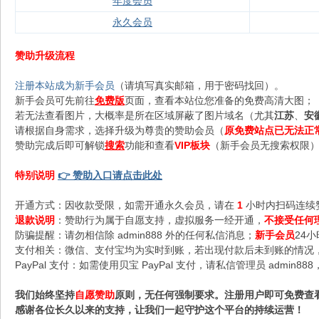
年度会员
永久会员
赞助升级流程
注册本站成为新手会员
（请填写真实邮箱，用于密码找回）。
新手会员可先前往
免费版
页面，查看本站位您准备的免费高清大图；
若无法查看图片，大概率是所在区域屏蔽了图片域名（尤其
江苏
、
安
请根据自身需求，选择升级为尊贵的赞助会员（
原免费站点已无法正
赞助完成后即可解锁
搜索
功能和查看
VIP板块
（新手会员无搜索权限），
特别说明
👉 赞助入口请点击此处
开通方式：因收款受限，如需开通永久会员，请在
1
小时内扫码连续
退款说明
：赞助行为属于自愿支持，虚拟服务一经开通，
不接受任何
防骗提醒：请勿相信除 admin888 外的任何私信消息；
新手会员
24
支付相关：微信、支付宝均为实时到账，若出现付款后未到账的情况，请
PayPal 支付：如需使用贝宝 PayPal 支付，请私信管理员 admi
我们始终坚持
自愿赞助
原则，无任何强制要求。注册用户即可免费查
感谢各位长久以来的支持，让我们一起守护这个平台的持续运营！