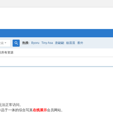
热搜:
Byoru
Tiny Asa
唐翩翩
杨晨晨
番外
搜索
搜
站所有资源
索
无法正常访问。
作品于一体的综合写真
在线展示
会员网站。