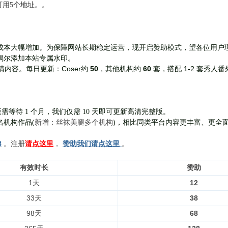
前可用5个地址。。
成本大幅增加。为保障网站长期稳定运营，现开启赞助模式，望各位用户
偶尔添加本站专属水印。
Coser约
50
，其他机构约
60
套，
搭配 1-2 套秀人番
清内容。每日更新：
需等待 1 个月，我们仅需 10 天即可更新高清完整版。
新增：丝袜美腿多个机构
名机构作品(
)，相比同类平台内容更丰富、更全
8
。注册
请点这里
，
赞助我们请点这里
。
有效时长
赞助
1天
12
33天
38
98天
68