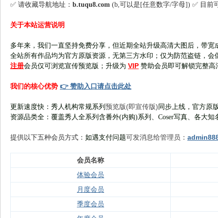
✅ 请收藏导航地址：
b.tuqu8.com
(b,可以是[任意数字/字母]) ✅ 目
关于本站运营说明
多年来，我们一直坚持免费分享，但近期全站升级高清大图后，带宽
全站所有作品均为官方原版资源，无第三方水印；仅为防范盗链，会
注册
VIP
会员仅可浏览宣传
预览版
；
升级为
赞助会员即可解锁完整高
👉 赞助入口请点击此处
我们的核心优势
预览版(即宣传版)
更新速度快：秀人机构常规系列
同步上线，官方原版
资源品类全：覆盖秀人全系列含番外(
内购
)系列、Coser写真、各大知
可发消息给管理员：
admin88
提供以下五种会员
方式：
如遇支付问题
会员名称
体验会员
月度会员
季度会员