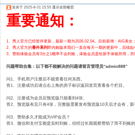
发表于 2025-8-31 15:55
显示全部楼层
重要通知：
1、秀人官方已经暂停更新，最新一期为2026.02.04。目前新增：AIG美女；
2、
秀人官方的
番外系列
即内购版本我们一直在每天一期的更新中，后续如
3、赞助体验会员
有3分之1概率不会到账，体验会员是给新手体验所用，
问题帮助
合集
：以下都不能解决的问题请留言管理员“admin888”
问1、手机用户注册后不能查看任何东西。
答1、注册成功后请点右上角的房子标识返回首页查看各个栏目。
问2、注册成为会员后预览版只能看到4张。
答2、预览版有且只有4张，完整版需要发布预览版10天后才会有，
问3、赞助多久才能成为VIP会员？
答3、微信和支付宝都是实时到账，但经过长期观察赞助了而不到账的