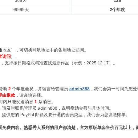
365天
128
99999天
2个年度
徽
地区），可切换导航地址中的备用地址访问。
常访问
）。
支持按日期格式精准查找最新作品（示例：2025.12.17）。
赞助
2
个年度会员，并留言给管理员
admin888
，我们会第一时间为您处
理由退款
，请谨慎选择。
小时内只能发送消息
1
条消息。
及时联系管理员 admin888，说明赞助金额与具体时间。
n888，提供您的 PayPal 邮箱及要开通的会员类型，我们会为您发送账单。
看免费内容。熟悉秀人系列的用户都清楚，官方原版单套售价百元以上，