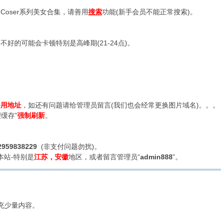
oser系列美女合集，请善用
搜索
功能(新手会员不能正常搜索)。
好的可能会卡顿特别是高峰期(21-24点)。
备用地址
，如还有问题请给管理员留言(我们也会经常更换图片域名)。。。
缓存”
强制刷新
。
2959838229
(非支付问题勿扰)。
本站-特别是
江苏，安徽
地区，或者留言管理员“
admin888
”。
充少量内容。