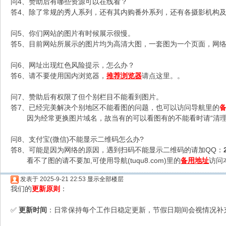
问4、赞助后有哪些资源可以在线看？
答4、除了常规的秀人系列，还有其内购番外系列，还有各摄影机构及C
问5、你们网站的图片有时候展示很慢。
答5、目前网站所展示的图片均为高清大图，一套图为一个页面，网络不
问6、网址出现红色风险提示，怎么办？
答6、请不要使用国内浏览器，
推荐浏览器
请点这里。。
问7、赞助后有权限了但个别栏目不能看到图片。
答7、已经完美解决个别地区不能看图的问题，也可以访问导航里的
因为经常更换图片域名，故当有的可以看图有的不能看时请“清理
问8、支付宝(微信)不能显示二维码怎么办?
答8、可能是因为网络的原因，遇到扫码不能显示二维码的请加QQ：
看不了图的请不要加,可使用导航(tuqu8.com)里的
备用地址
访问
发表于 2025-9-21 22:53
显示全部楼层
我们的
更新原则
：
更新时间
：日常保持每个工作日稳定更新，节假日期间会视情况补
✅